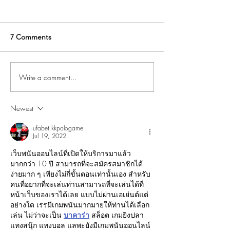
7 Comments
Thoughts on Adoption
Write a comment...
Last Day in Chin
to fly home!!
Newest
ufabet kkpologame
Jul 19, 2022
เว็บพนันออนไลน์ที่เปิดให้บริการมาแล้ว
มากกว่า 10 ปี สามารถที่จะสมัครสมาชิกได้
ง่ายมาก ๆ เพียงไม่กี่ขั้นตอนเท่านั้นเอง สำหรับ
คนที่อยากที่จะเล่นท่านสามารถที่จะเล่นได้ที่
หน้าเว็บของเราได้เลย แบบไม่ผ่านเอเย่นต์แต่
อย่างใด เรรมีเกมพนันมากมายให้ท่านได้เลือก
เล่น ไม่ว่าจะเป็น 
บาคาร่า
 สล็อต เกมยิงปลา 
แทงสนุ๊ก แทงบอล แลพะยังมีเกมพนันออนไลน์